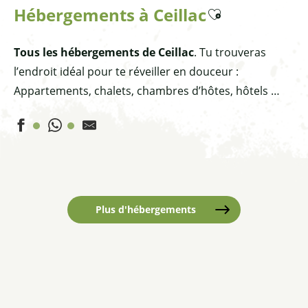
Hébergements à Ceillac
Ajouter aux favoris
Tous les hébergements de Ceillac
. Tu trouveras
l’endroit idéal pour te réveiller en douceur :
Appartements, chalets, chambres d’hôtes, hôtels …
Appartement 2 personnes 1er étage - Le Cerisier
Appartement 2 personnes - La Lauzière Droite
Appartement duplex 6 personnes - Lou Lacas
Plus d'hébergements
Appartement 6 personnes - Les Ombrettes
Appartement 4 personnes - Mésange
Appartement 2 personnes - Le Cheynet II n°7
Appartement 3 personnes - Le Cheynet 1 n°23
Appartement 5 personnes - Marmotte