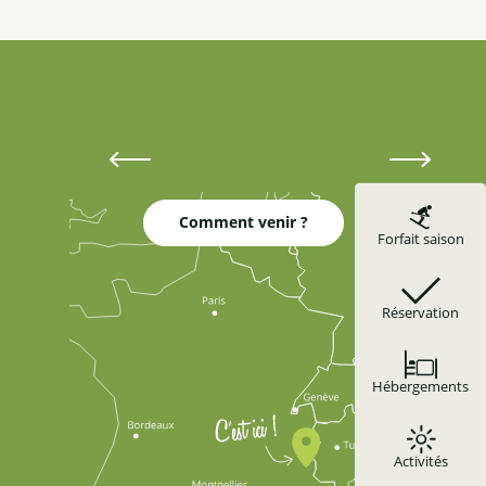
Appartement 2 personnes - les Asphodèles n°8
Héb
Appartement 4 personnes - L'épervière n°1
Hébergements à Réotier
sur
Chalet 6 personnes - Le Riou Vert
Appartement 8 personnes - Tétras Lyre
Se loger à Réotier
Lir
Comment venir ?
Forfait saison
Réservation
Hébergements
Activités