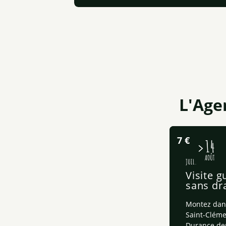
L'Age
7
€
16
14
AOÛT
JUIL.
Visite g
sans dr
Montez dans
Saint-Cléme
Durance depu