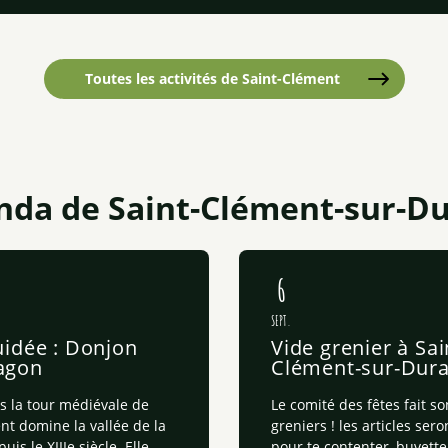
Toutes les activités de Saint-Clément
nda de Saint-Clément-sur-D
6
SEPT.
uidée : Donjon
Vide grenier à Sai
agon
Clément-sur-Dur
 la tour médiévale de
Le comité des fêtes fait so
nt domine la vallée de la
greniers ! les articles sero
is le XIIIe siècle. Elle
pour te contenter, buvette