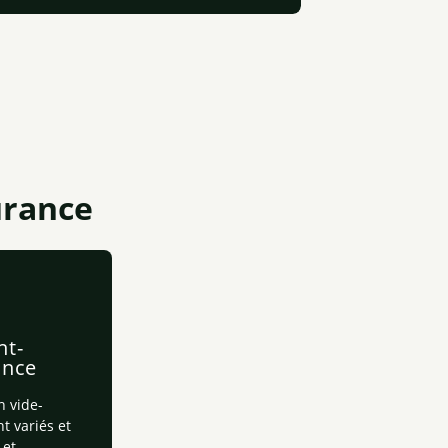
urance
nt-
ance
n vide-
nt variés et
 et