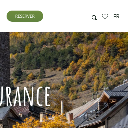
FR
Recherche
RÉSERVER
Voir les favo
urance