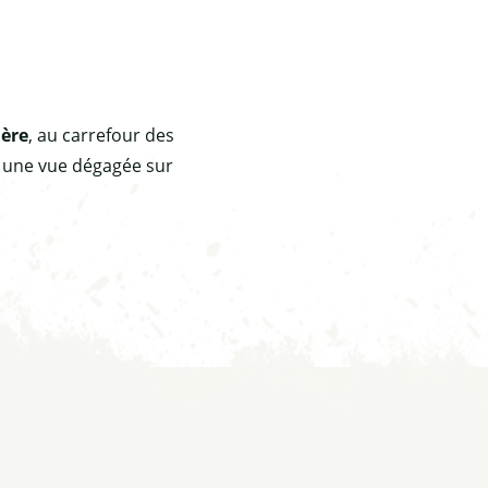
ière
, au carrefour des
e une vue dégagée sur
is