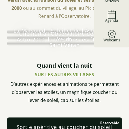
Activités
2000
ou au sommet du village, au Pic de Chateau
Renard à l’Observatoire.
Agenda
La Maison du Soleil et de l'Astronomie
Une nuit à l’Observatoire de Saint-
Véran
Astro 2000, la tête dans les étoiles à
Webcams
Saint Véran
Quand vient la nuit
SUR LES AUTRES VILLAGES
D’autres expériences et animations te permettent
d’observer les étoiles, un magnifique coucher ou
lever de soleil, cap sur les étoiles.
Réservable
Sortie apéritive au coucher du soleil