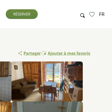
FR
Recherche
RÉSERVER
Voir les favo
Ajouter aux favoris
Partager
Ajouter à mes favoris