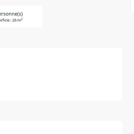
ersonne(s)
2
rficie : 26 m