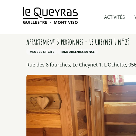
Aller
au
Accueil
Préparer mon voyage
Hébergements
ACTIVITÉS
contenu
principal
Appartement 3 personnes - Le Cheynet 1 n°29
MEUBLÉ ET GÎTE
IMMEUBLE/RÉSIDENCE
Rue des 8 fourches, Le Cheynet 1, L'Ochette, 056