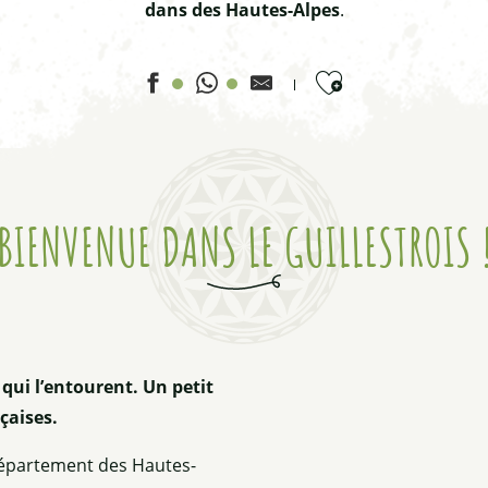
dans des Hautes-Alpes
.
Ajouter aux favor
BIENVENUE DANS LE GUILLESTROIS 
s qui l’entourent. Un petit
nçaises.
 département des Hautes-