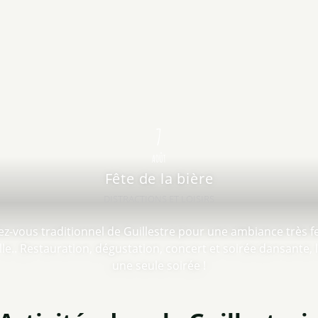
7
AOÛT
Fête de la bière
DISTRACTIONS ET LOISIRS
ez-vous traditionnel de Guillestre pour une ambiance très fe
lle.. Restauration, dégustation, concert et soirée dansante, 
une seule soirée !