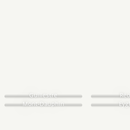
Guillestre
Réo
Mont-Dauphin
Eygl