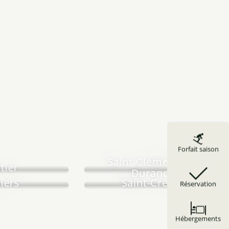
Forfait saison
Saint-Clément sur
tier
Durance
iers
Saint-Crépin
Réservation
Hébergements