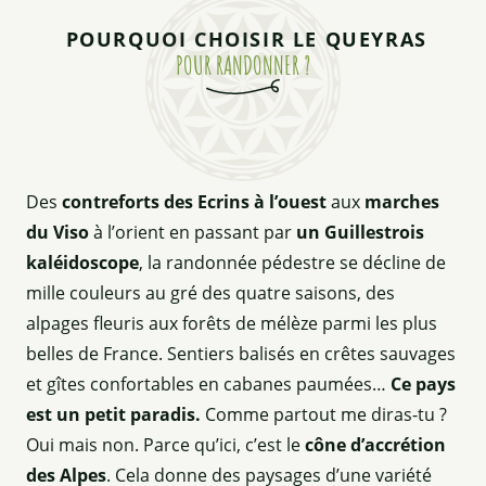
POURQUOI CHOISIR LE QUEYRAS
POUR RANDONNER ?
Des
contreforts des Ecrins à l’ouest
aux
marches
du Viso
à l’orient en passant par
un Guillestrois
kaléidoscope
, la randonnée pédestre se décline de
mille couleurs au gré des quatre saisons, des
alpages fleuris aux forêts de mélèze parmi les plus
belles de France. Sentiers balisés en crêtes sauvages
et gîtes confortables en cabanes paumées…
Ce pays
est un petit paradis.
Comme partout me diras-tu ?
Oui mais non. Parce qu’ici, c’est le
cône d’accrétion
des Alpes
. Cela donne des paysages d’une variété