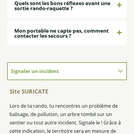
Quels sont les bons réflexes avant une
sortie rando-raquette ?
Mon portable ne capte pas, comment
contacter les secours ?
Signaler un incident
La Réserve Ristolas Mont Viso
Site SURICATE
Lors de ta rando, tu rencontres un problème de
Parce qu'un randonneur averti...
balisage, de pollution, un arbre tombé sur un
sentier ou tout autre incident. Signale le ! Grâce à
cette indication, le territoire sera en mesure de