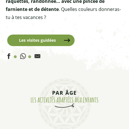
raquettes, randonnée… avec une pincée de
farniente et de détente
. Quelles couleurs donneras-
tu à tes vacances ?
Les visites guidées
Initiation trottinette de descente en famille
Canyoning en famille au Fournel
Observons la faune queyrassine
PAR ÂGE
Ma première via ferrata au frais !
LES ACTIVITÉS ADAPTÉES AUX ENFANTS
Descente fauteuil tout terrain Handisport
Trottinette de descente tout terrain au Bike Park d'Abriè
Les plus beaux 3000 du Guillestrois
Activités enfants à partir de 4 ans