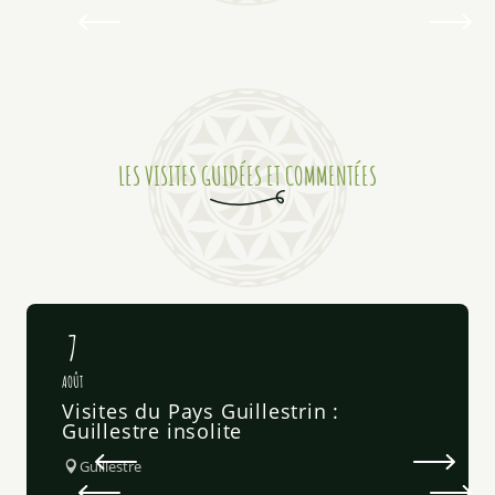
La canirando des tout petits
Sortie apéritive au coucher du soleil en VTTAE
Initiation bike park
Aventure aquatique combinée pour les petits pirates
Balade naturaliste "de la forêt à la ferme" suivie du goû
LES VISITES GUIDÉES ET COMMENTÉES
7
AOÛT
Visites du Pays Guillestrin :
Guillestre insolite
Guillestre