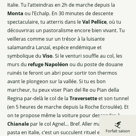
Italie. Tu l’atteindras en 2h de marche depuis la
Monta
ou l’Echalp. En 30 minutes de descente
spectaculaire, tu atterris dans le
Val Pellice
, où tu
découvriras un pastoralisme encore bien vivant. Tu
veilleras comme sur un trésor à la luisante
salamandra Lanzaï, espèce endémique et
symbolique du
Viso
. Si le venturi souffle au col, les
murs du
refuge Napoléon
ou du poste de douane
ruinés te feront un abri pour sortir ton thermos
avant le plongeon sur la vallée. Si tu es bon
marcheur, tu peux viser Pian del Re ou Pian della
Regina par-delà le col de la
Traversette
et son tunnel
(en 5 heures de marche depuis la Roche Ecroulée). Et
on te propose même la voiture pour descendre à
Chianale
par le col Agnel… Bref. Aller manger la
Forfait saison
pasta en Italie, c’est un succulent rituel estival que tu