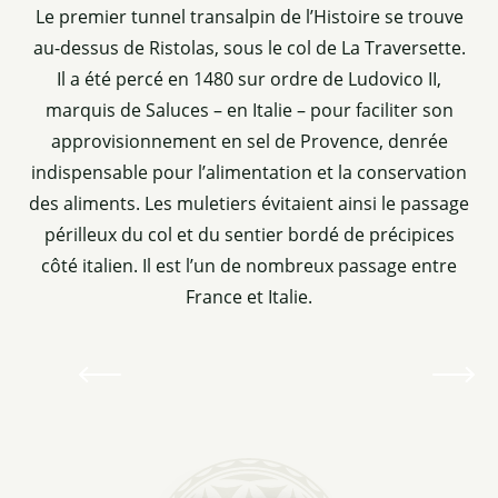
Le premier tunnel transalpin de l’Histoire se trouve
au-dessus de Ristolas, sous le col de La Traversette.
Il a été percé en 1480 sur ordre de Ludovico II,
marquis de Saluces – en Italie – pour faciliter son
approvisionnement en sel de Provence, denrée
indispensable pour l’alimentation et la conservation
des aliments. Les muletiers évitaient ainsi le passage
périlleux du col et du sentier bordé de précipices
Tunnel de la Traversette
côté italien. Il est l’un de nombreux passage entre
France et Italie.
A 2900 mètres, le tunnel "La Traversette" date du
XVème siècle. Long de 72 mètres il débouche
côté italien sous le Mont-Viso. Il surplombe la
haute vallée du Pô.
Lire la suite