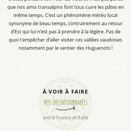
que nos amis transalpins font tous cuire les pâtes en
Tour du Viso
même temps. C’est un phénomène météo local
synonyme de beau temps, contrairement au retour
Tu as aimé le GR58, le Tour du Queyras ? Tu vas
d’Est qui lui n’est pas à prendre à la légère. Pas de
adooorer le Tour du mont Viso et ses multiples
variantes. Cet immense phare qui culmine à 3
quoi t’empêcher d’aller visiter ces vallées vaudoises
841 m surplombe tous ses proches...
notamment par le sentier des Huguenots !
Tour du Viso
À VOIR À FAIRE
NOS INCONTOURNABLES
entre France et Italie