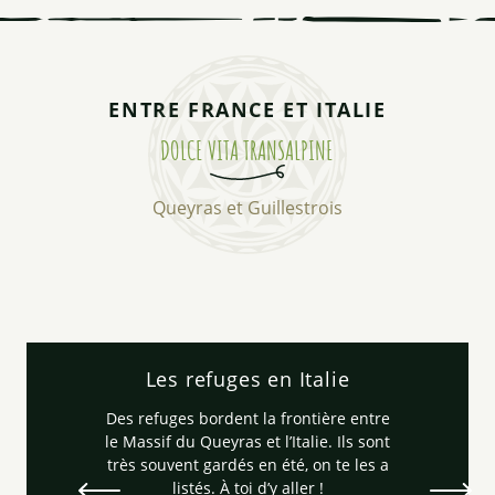
ENTRE FRANCE ET ITALIE
DOLCE VITA TRANSALPINE
Queyras et Guillestrois
Les refuges en Italie
Des refuges bordent la frontière entre
le Massif du Queyras et l’Italie. Ils sont
très souvent gardés en été, on te les a
listés. À toi d’y aller !