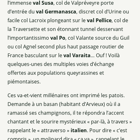
l’immense
val Susa
, col de Valpréveyre porte
d’entrée du
val Germanasca
, discret col d’Urine ou
facile col Lacroix plongeant sur le
val Pellice
, col de
la Traversette et son étonnant tunnel desservant
l’importantissimo
val Po
, col Valante source du Guil
ou col Agnel second plus haut passage routier de
France basculant sur le
val Varaita
… Ouf ! Voilà
quelques-unes des multiples voies d’échange
offertes aux populations queyrassines et
piémontaises.
Ces va-et-vient millénaires ont imprimé les patois.
Demande à un basan (habitant d’Arvieux) où il a
ramassé ses champignons, il te répondra l’accent
chantant et le sourire mystérieux « par-là, à travers »
rappelant le « attraverso »
italien
. Pour dire « c’est
compris », un molinard dira « ça va », rappelant le