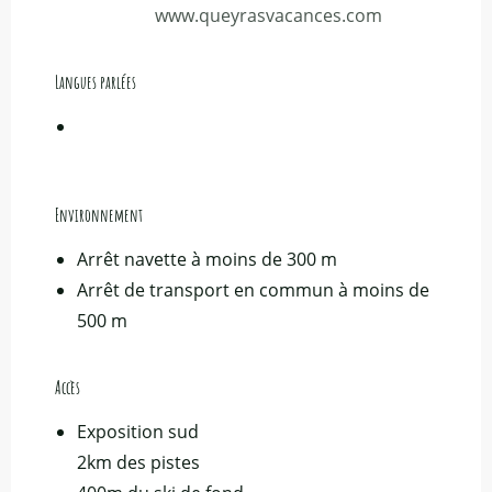
www.queyrasvacances.com
Langues parlées
Langues parlées
Environnement
Environnement
Arrêt navette à moins de 300 m
Arrêt de transport en commun à moins de
500 m
Accès
Accès
Exposition sud
2km des pistes