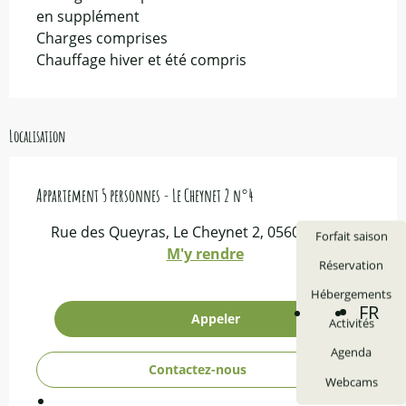
en supplément
Charges comprises
Chauffage hiver et été compris
Localisation
Appartement 5 personnes - Le Cheynet 2 n°4
Rue des Queyras, Le Cheynet 2, 05600 Ceillac
Forfait saison
M'y rendre
Réservation
Hébergements
FR
Voir les
Recherche
Appeler
Activités
Agenda
Contactez-nous
Webcams