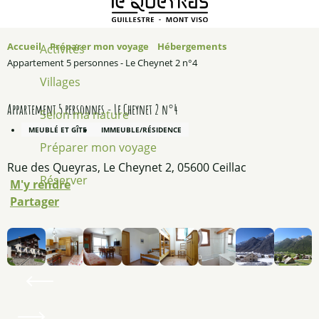
Accueil
Préparer mon voyage
Hébergements
Activités
Appartement 5 personnes - Le Cheynet 2 n°4
Villages
Appartement 5 personnes - Le Cheynet 2 n°4
Selon ma nature
MEUBLÉ ET GÎTE
IMMEUBLE/RÉSIDENCE
Préparer mon voyage
Rue des Queyras, Le Cheynet 2, 05600 Ceillac
Réserver
M'y rendre
Partager
Ajouter aux favoris