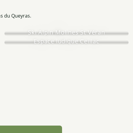
ins du Queyras.
Ski Alpin Molines St Véran
Espace ludique Ceillac