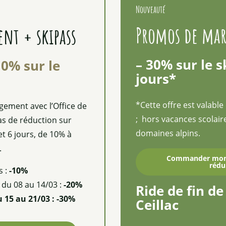
Nouveauté
Promos de mar
nt + skipass
– 30% sur le s
10% sur le
jours*
*Cette offre est valabl
gement avec l’Office de
; hors vacances scolair
as de réduction sur
domaines alpins.
 et 6 jours, de 10% à
.
Commander mon f
rédu
s :
-10%
 du 08 au 14/03 :
-20%
Ride de fin de
 15 au 21/03 : -30%
Ceillac