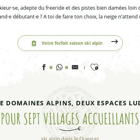
kieur·se, adepte du freeride et des pistes bien damées loin d
nd·e débutant·e ? A toi de faire ton choix, la neige n’attend 
Votre forfait saison ski alpin
Ajouter aux favor
E DOMAINES ALPINS, DEUX ESPACES LU
POUR SEPT VILLAGES ACCUEILLANTS
ski alpin dans le Queyras