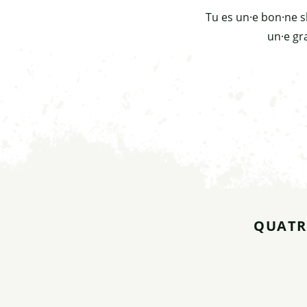
Tu es un·e bon·ne s
un·e gra
QUATR