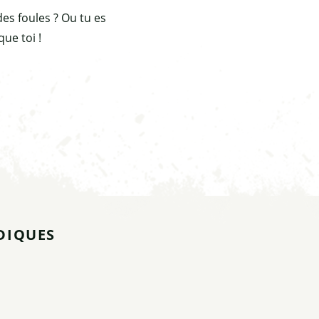
es foules ? Ou tu es
que toi !
is
DIQUES