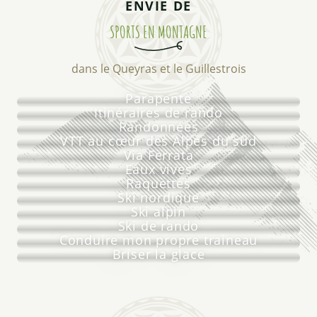
ENVIE DE
SPORTS EN MONTAGNE
dans le Queyras et le Guillestrois
Parapente
Itinéraires de rando
Randonnées
VTT au cœur des Alpes du sud
Via Ferrata
Eaux vives
Raquettes
Ski nordique
Ski alpin
Ski de rando
Conduire mon propre traineau
Briser la glace