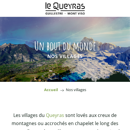
Aller
au
contenu
principal
Un bout du monde
NOS VILLAGES
Accueil
Nos villages
Les villages du
Queyras
sont lovés aux creux de
montagnes ou accrochés en chapelet le long des