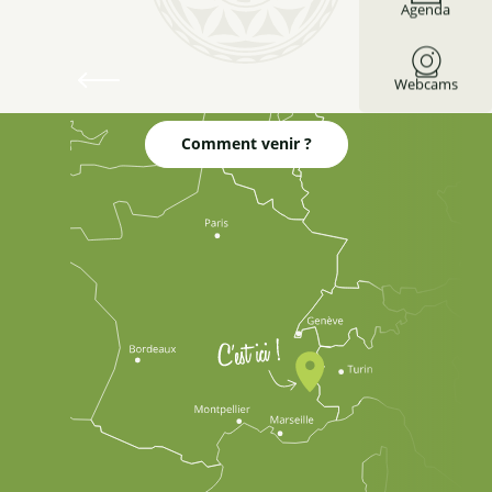
Agenda
Le Queyras
toute l'année
Webcams
Comment venir ?