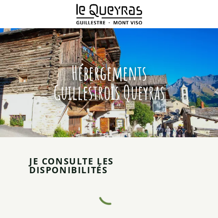
Aller
au
contenu
principal
Hébergements
Guillestrois Queyras
JE CONSULTE LES
DISPONIBILITÉS