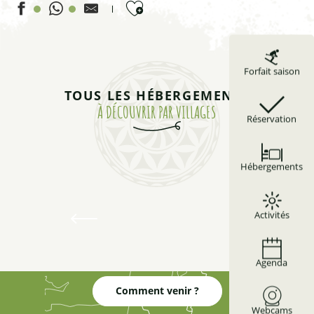
Ajouter aux favoris
Studio 2 personnes - Les Ombrettes
Forfait saison
Studio 2 personnes - Grangette
TOUS LES HÉBERGEMENTS
Appartement 5 personnes - Marmotte
À DÉCOUVRIR PAR VILLAGES
Appartement 4 personnes - L'Etable
Réservation
Chalet 6 personnes
Appartement 2 personnes - Le Djacou
Hébergements
Appartement 4 personnes - Lou Crousas
Hébergements à Abriès-Ristolas
Appartement 8 personnes - Les Balcons du Viso n°923
Activités
Appartement 4 personnes
Se loger à Abriès-Ristolas
Appartement 4 personnes - La Barrière
Chalet individuel 8 à 15 personnes - Chalet Bazan
Agenda
Appartement 6 personnes - Daval I
Comment venir ?
Webcams