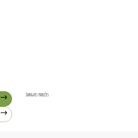
Langues parlées
Langues parlées