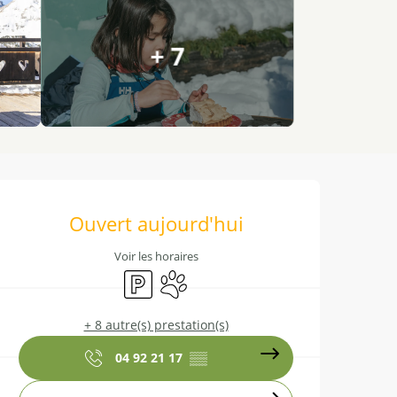
+ 7
Ouverture et coordonnées
Ouvert aujourd'hui
Voir les horaires
Parking
Animaux acceptés
+ 8 autre(s) prestation(s)
04 92 21 17
▒▒