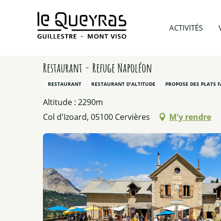
Aller
au
Accueil
Préparer mon voyage
Tous les restauran
ACTIVITÉS
contenu
principal
Restaurant - Refuge Napoléon
RESTAURANT
RESTAURANT D'ALTITUDE
PROPOSE DES PLATS F
Altitude : 2290m
Col d'Izoard, 05100 Cervières
M'y rendre