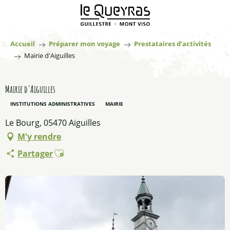
Aller
au
contenu
principal
Accueil
Préparer mon voyage
Prestataires d’activités
Mairie d'Aiguilles
Mairie d'Aiguilles
INSTITUTIONS ADMINISTRATIVES
MAIRIE
Le Bourg, 05470 Aiguilles
M'y rendre
Ajouter aux favoris
Partager