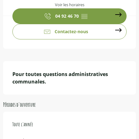
Voir les horaires
04 92 46 70
▒▒
Contactez-nous
Description
Pour toutes questions administratives 
communales.
Périodes d'ouverture
Toute l'année
Toute l'année