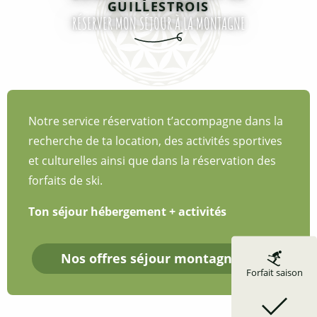
Quen' Chan't Le Guil - Gîte les Fleurs
GUILLESTROIS
RÉSERVER MON SÉJOUR À LA MONTAGNE
L'Estoilies
Chez Marius
Les Astragales
Gite de Pinfol
Gite le Villard
Notre service réservation t’accompagne dans la
Le Grand Rochebrune
recherche de ta location, des activités sportives
Le Glacier Bleu
et culturelles ainsi que dans la réservation des
forfaits de ski.
Ton séjour hébergement + activités
Nos offres séjour montagne
Forfait saison