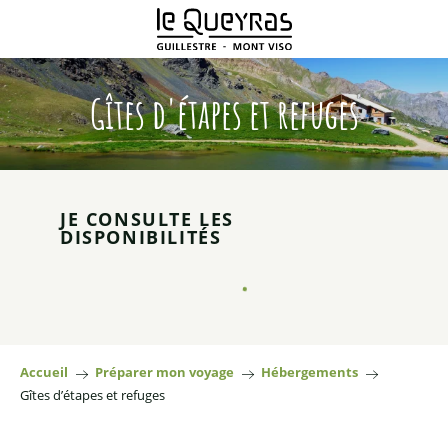
Aller
au
contenu
principal
Gîtes d'étapes et refuges
JE CONSULTE LES
DISPONIBILITÉS
Accueil
Préparer mon voyage
Hébergements
Gîtes d’étapes et refuges