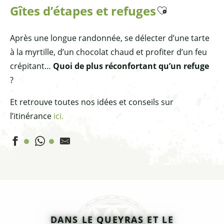
Gîtes d’étapes et refuges
Ajouter aux favoris
Après une longue randonnée, se délecter d’une tarte
à la myrtille, d’un chocolat chaud et profiter d’un feu
crépitant…
Quoi de plus réconfortant qu’un refuge
?
Et retrouve toutes nos idées et conseils sur
l’itinérance
ici.
La P'tite Auberge
Gîte Refuge de La Monta
Refuge Agnel
Refuge de la Cime
DANS LE QUEYRAS ET LE