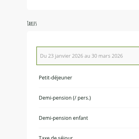
Tarifs
Du
23 janvier 2026
au
30 mars 2026
Du
27 décembre 2025
au
4 janvier 2026
Petit-déjeuner
Du
10 janvier 2026
au
11 janvier 2026
Demi-pension (/ pers.)
Du
17 janvier 2026
au
18 janvier 2026
Demi-pension enfant
Taxe de séjour