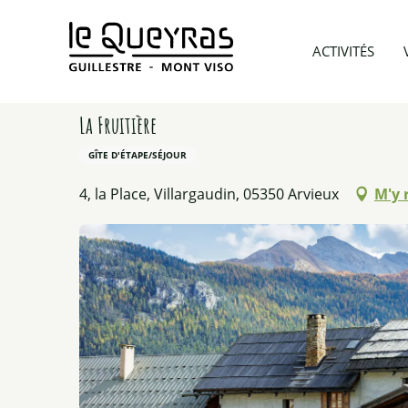
Aller
au
Accueil
Préparer mon voyage
Hébergements
ACTIVITÉS
contenu
principal
La Fruitière
GÎTE D'ÉTAPE/SÉJOUR
4, la Place, Villargaudin, 05350 Arvieux
M'y 