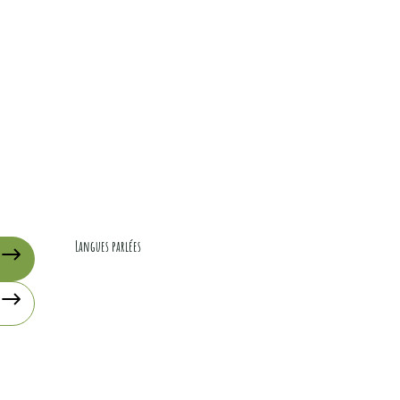
Langues parlées
Langues parlées