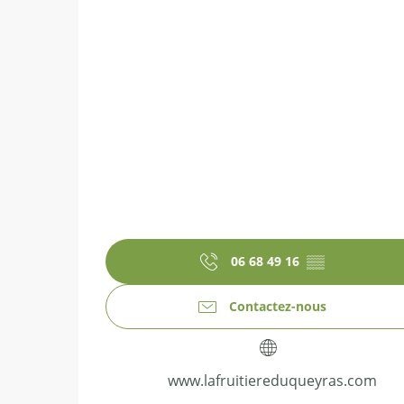
06 68 49 16
▒▒
Contactez-nous
www.lafruitiereduqueyras.com