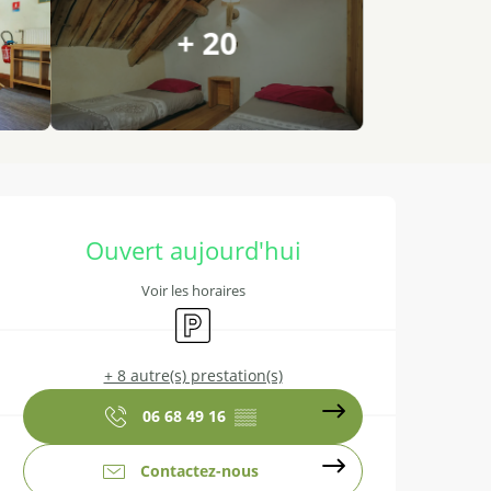
+ 20
Ouverture et coordonnées
Ouvert aujourd'hui
Voir les horaires
Parking
+ 8 autre(s) prestation(s)
06 68 49 16
▒▒
Contactez-nous