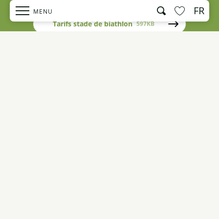
FR
Recherche
MENU
Tarifs stade de biathlon
597KB
Voir les favo
Activités
Villages
STADE DE BIATHLON DE CEILLAC
COMMENT S'Y RENDRE ?
Selon ma nature
Préparer mon voyage
Réserver
Toute l’année, le parking du stade de
biathlon de Ceillac est signalé avec des