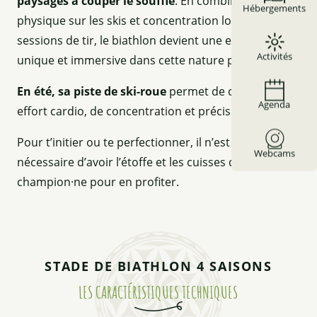
paysages à couper le souffle
. En combinant effort
Hébergements
physique sur les skis et concentration lors des
sessions de tir, le biathlon devient une expérience
Activités
unique et immersive dans cette nature préservée.
En été, sa piste de ski-roue
permet de conjuguer
Agenda
effort cardio, de concentration et précision de tir.
Pour t’initier ou te perfectionner, il n’est point
Webcams
nécessaire d’avoir l’étoffe et les cuisses d’un·e
champion·ne pour en profiter.
STADE DE BIATHLON 4 SAISONS
LES CARACTÉRISTIQUES TECHNIQUES