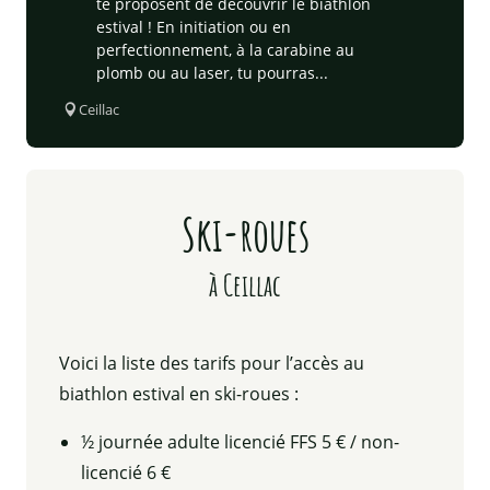
te proposent de découvrir le biathlon
estival ! En initiation ou en
perfectionnement, à la carabine au
plomb ou au laser, tu pourras...
Ceillac
Ski-roues
à Ceillac
Voici la liste des tarifs pour l’accès au
biathlon estival en ski-roues :
½ journée adulte licencié FFS 5 € / non-
licencié 6 €