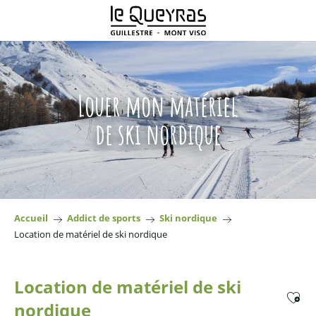
Aller
au
contenu
principal
Louer mon matériel
de ski nordique
Accueil
Addict de sports
Ski nordique
Location de matériel de ski nordique
Location de matériel de ski
Ajoute
nordique