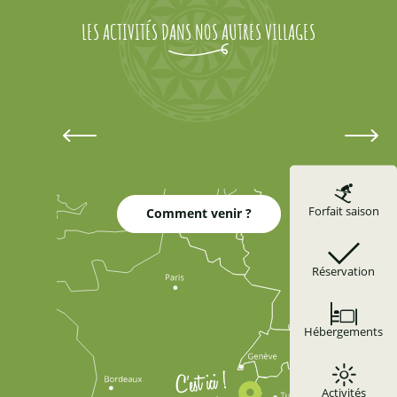
Intersport Montagne
LES ACTIVITÉS DANS NOS AUTRES VILLAGES
Intersport La Cascade
SKISET La Rosace
Sport altitude
Skimium Altitude Sport
Activités Eygliers
Forfait saison
Comment venir ?
Réservation
Hébergements
Activités