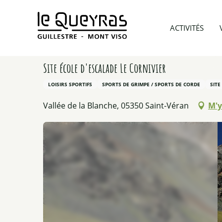
Aller
au
Accueil
A voir et A faire
Toutes nos activités été
ACTIVITÉS
contenu
principal
Site école d'escalade Le Cornivier
LOISIRS SPORTIFS
SPORTS DE GRIMPE / SPORTS DE CORDE
SITE
Vallée de la Blanche, 05350 Saint-Véran
M'y