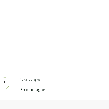
Environnement
Environnement
En montagne