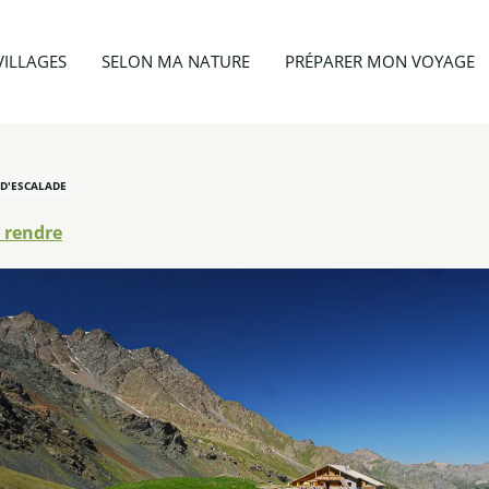
 & hiver
Site école d'escalade Le Cornivier
VILLAGES
SELON MA NATURE
PRÉPARER MON VOYAGE
 D'ESCALADE
 rendre