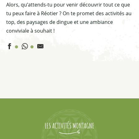
Alors, qu’attends-tu pour venir découvrir tout ce que
tu peux faire à Réotier ? On te promet des activités au
top, des paysages de dingue et une ambiance
conviviale à souhait !
Escalade à bloc !
Canyoning loin des foules, immersion en pleine montag
Canyoning dans ton élément
Escalade en lieux privilégiés
LES ACTIVITÉS MONTAGNE