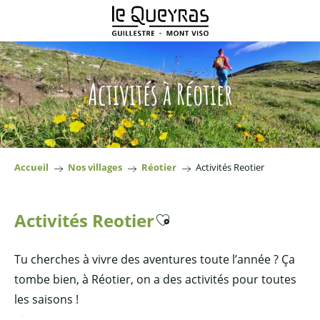
Aller
au
contenu
principal
Activités à Réotier
Accueil
Nos villages
Réotier
Activités Reotier
Activités Reotier
Ajouter aux favoris
Tu cherches à vivre des aventures toute l’année ? Ça
tombe bien, à Réotier, on a des activités pour toutes
les saisons !