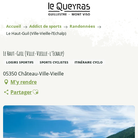
Aller
au
contenu
principal
Accueil
Addict de sports
Randonnées
Le Haut-Guil (Ville-Vieille-l’Echalp)
Le Haut-Guil (Ville-Vieille-l’Echalp)
LOISIRS SPORTIFS
SPORTS CYCLISTES
ITINÉRAIRE CYCLO
05350 Château-Ville-Vieille
M'y rendre
Ajouter aux favoris
Partager