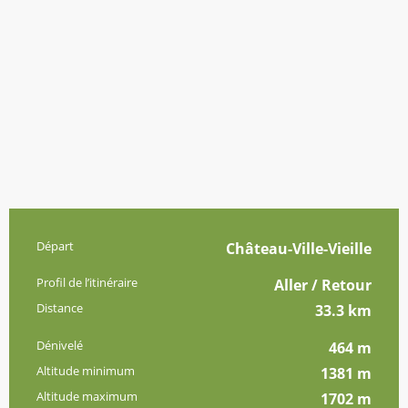
Informations pratiques
Départ
Château-Ville-Vieille
Profil de l’itinéraire
Aller / Retour
Distance
33.3 km
Dénivelé
464 m
Altitude minimum
1381 m
Altitude maximum
1702 m