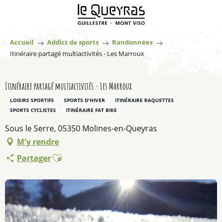
Aller
au
contenu
principal
Accueil
Addict de sports
Randonnées
Itinéraire partagé multiactivités - Les Marroux
Itinéraire partagé multiactivités - Les Marroux
LOISIRS SPORTIFS
SPORTS D'HIVER
ITINÉRAIRE RAQUETTES
SPORTS CYCLISTES
ITINÉRAIRE FAT BIKE
Sous le Serre, 05350 Molines-en-Queyras
M'y rendre
Ajouter aux favoris
Partager