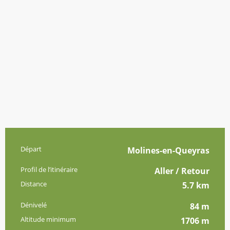
Informations pratiques
Départ
Molines-en-Queyras
Profil de l’itinéraire
Aller / Retour
Distance
5.7 km
Dénivelé
84 m
Altitude minimum
1706 m