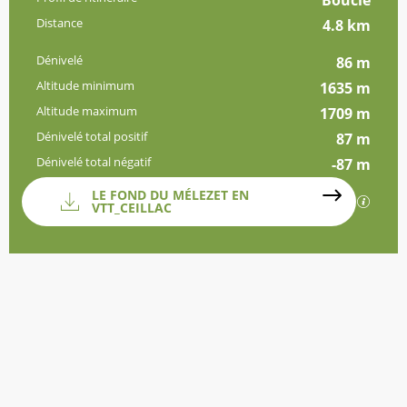
Boucle
Distance
4.8 km
Dénivelé
86 m
Altitude minimum
1635 m
Altitude maximum
1709 m
Dénivelé total positif
87 m
Dénivelé total négatif
-87 m
Documentation
LE FOND DU MÉLEZET EN
SECTI
VTT_CEILLAC
Dénivelé
86 m de Dénivelé