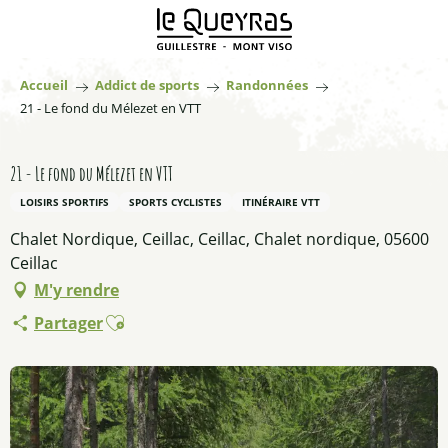
Aller
au
contenu
principal
Accueil
Addict de sports
Randonnées
21 - Le fond du Mélezet en VTT
21 - Le fond du Mélezet en VTT
LOISIRS SPORTIFS
SPORTS CYCLISTES
ITINÉRAIRE VTT
Chalet Nordique, Ceillac, Ceillac, Chalet nordique, 05600
Ceillac
M'y rendre
Ajouter aux favoris
Partager