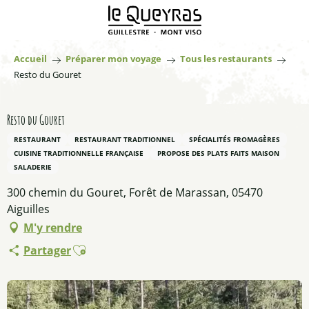
Aller
au
contenu
principal
Accueil
Préparer mon voyage
Tous les restaurants
Resto du Gouret
Resto du Gouret
RESTAURANT
RESTAURANT TRADITIONNEL
SPÉCIALITÉS FROMAGÈRES
CUISINE TRADITIONNELLE FRANÇAISE
PROPOSE DES PLATS FAITS MAISON
SALADERIE
300 chemin du Gouret, Forêt de Marassan, 05470
Aiguilles
M'y rendre
Ajouter aux favoris
Partager