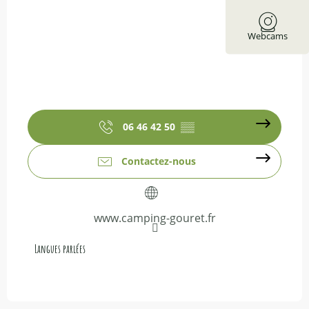
Webcams
06 46 42 50
▒▒
Contactez-nous
www.camping-gouret.fr
Langues parlées
Langues parlées