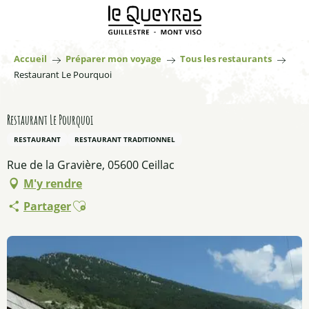
Aller
au
contenu
principal
Accueil
Préparer mon voyage
Tous les restaurants
Restaurant Le Pourquoi
Restaurant Le Pourquoi
RESTAURANT
RESTAURANT TRADITIONNEL
Rue de la Gravière, 05600 Ceillac
M'y rendre
Ajouter aux favoris
Partager