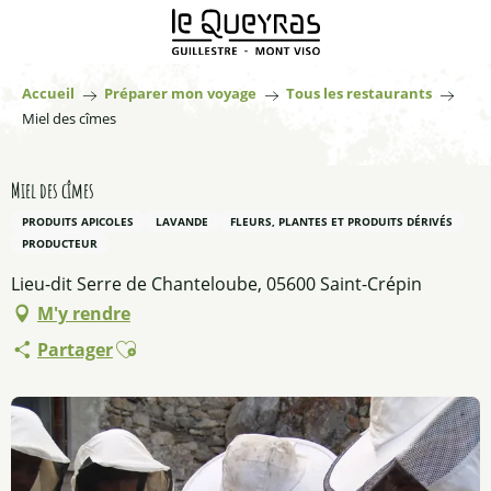
Aller
au
contenu
principal
Accueil
Préparer mon voyage
Tous les restaurants
Miel des cîmes
Miel des cîmes
PRODUITS APICOLES
LAVANDE
FLEURS, PLANTES ET PRODUITS DÉRIVÉS
PRODUCTEUR
Lieu-dit Serre de Chanteloube, 05600 Saint-Crépin
M'y rendre
Ajouter aux favoris
Partager