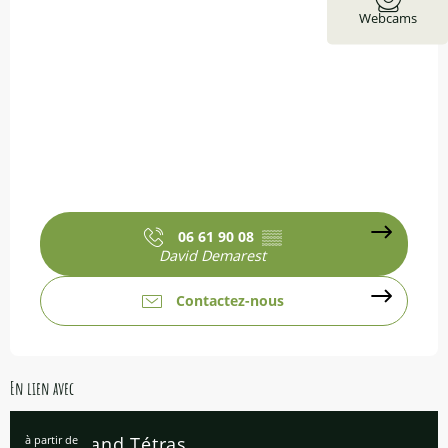
Webcams
06 61 90 08
▒▒
David Demarest
Contactez-nous
En lien avec
à partir de
Le Grand Tétras