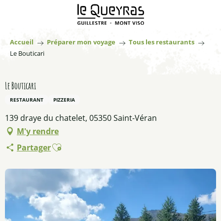
Aller
au
contenu
principal
Accueil
Préparer mon voyage
Tous les restaurants
Le Bouticari
Le Bouticari
RESTAURANT
PIZZERIA
139 draye du chatelet, 05350 Saint-Véran
M'y rendre
Ajouter aux favoris
Partager