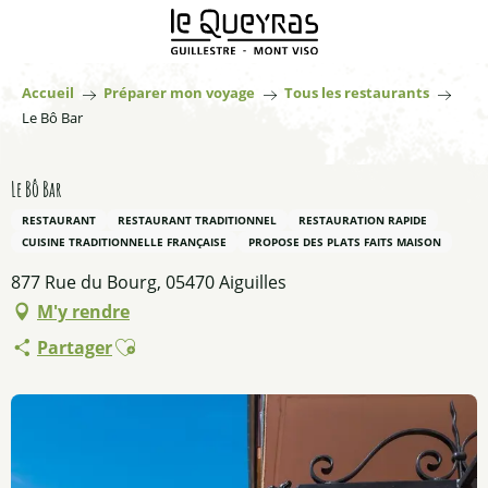
Aller
au
contenu
principal
Accueil
Préparer mon voyage
Tous les restaurants
Le Bô Bar
Le Bô Bar
RESTAURANT
RESTAURANT TRADITIONNEL
RESTAURATION RAPIDE
CUISINE TRADITIONNELLE FRANÇAISE
PROPOSE DES PLATS FAITS MAISON
877 Rue du Bourg, 05470 Aiguilles
M'y rendre
Ajouter aux favoris
Partager