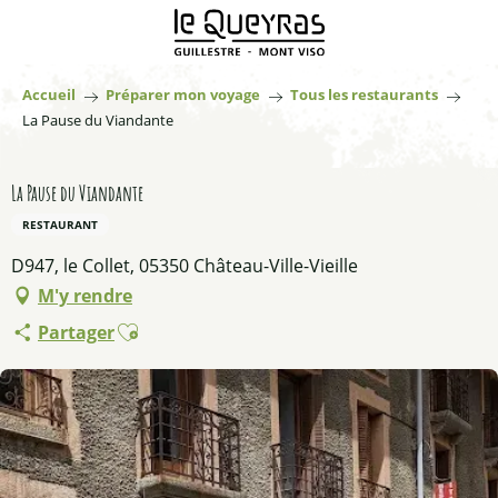
Aller
au
contenu
principal
Accueil
Préparer mon voyage
Tous les restaurants
La Pause du Viandante
La Pause du Viandante
RESTAURANT
D947, le Collet, 05350 Château-Ville-Vieille
M'y rendre
Ajouter aux favoris
Partager