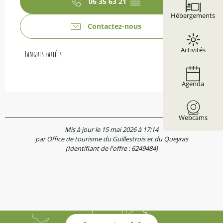
06 35 63 21
▒▒
Hébergements
Contactez-nous
Activités
Langues parlées
Langues parlées
Agenda
Webcams
Mis à jour le 15 mai 2026 à 17:14
par Office de tourisme du Guillestrois et du Queyras
(Identifiant de l'offre :
6249484
)