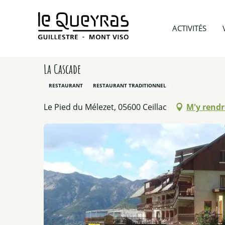
Aller
au
Accueil
Préparer mon voyage
Tous les restauran
ACTIVITÉS
contenu
principal
La Cascade
RESTAURANT
RESTAURANT TRADITIONNEL
Le Pied du Mélezet, 05600 Ceillac
M'y rendr