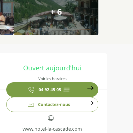
+ 6
Ouverture et coordonnées
Ouvert aujourd'hui
Voir les horaires
04 92 45 05
▒▒
Contactez-nous
www.hotel-la-cascade.com