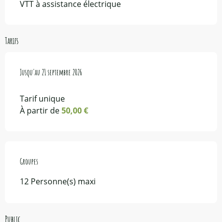
VTT à assistance électrique
Tarifs
Du
Jusqu'au
7 juin 2026
21 septembre 2026
au
21 septembre 2026
Tarif unique
À partir de
50,00 €
Groupes
Groupes
12 Personne(s) maxi
Public