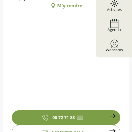
M'y rendre
Activités
Agenda
Webcams
06 72 71 83
▒▒