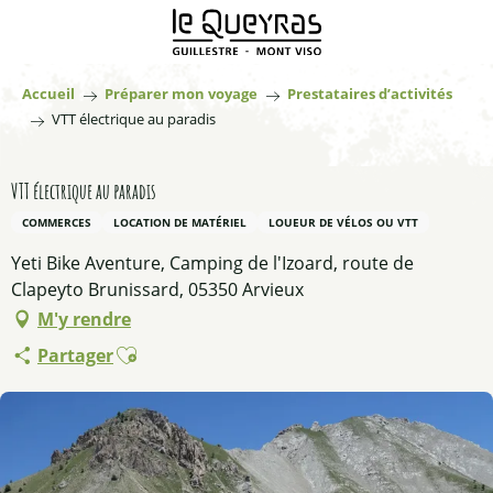
Aller
au
contenu
principal
Accueil
Préparer mon voyage
Prestataires d’activités
VTT électrique au paradis
VTT électrique au paradis
COMMERCES
LOCATION DE MATÉRIEL
LOUEUR DE VÉLOS OU VTT
Yeti Bike Aventure, Camping de l'Izoard, route de
Clapeyto Brunissard, 05350 Arvieux
M'y rendre
Ajouter aux favoris
Partager