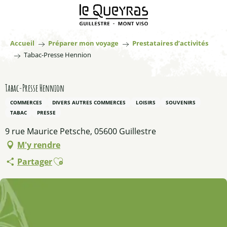
Aller
au
contenu
principal
Accueil
Préparer mon voyage
Prestataires d’activités
Tabac-Presse Hennion
Tabac-Presse Hennion
COMMERCES
DIVERS AUTRES COMMERCES
LOISIRS
SOUVENIRS
TABAC
PRESSE
9 rue Maurice Petsche, 05600 Guillestre
M'y rendre
Ajouter aux favoris
Partager