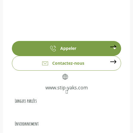
Appeler
Contactez-nous
www.stip-yaks.com
Langues parlées
Langues parlées
Environnement
Environnement