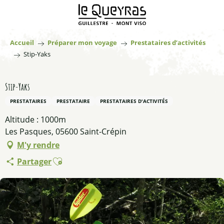
Aller
au
contenu
principal
Accueil
Préparer mon voyage
Prestataires d’activités
Stip-Yaks
Stip-Yaks
PRESTATAIRES
PRESTATAIRE
PRESTATAIRES D'ACTIVITÉS
Altitude : 1000m
Les Pasques, 05600 Saint-Crépin
M'y rendre
Ajouter aux favoris
Partager