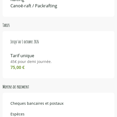
Canoë-raft / Packrafting
Tarifs
Du
Jusqu'au
1 avril 2026
1 octobre 2026
au
1 octobre 2026
Tarif unique
45€ pour demi journée.
75,00 €
Moyens de paiement
Cheques bancaires et postaux
Espèces