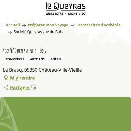
Aller
au
contenu
principal
Accueil
Préparer mon voyage
Prestataires d’activités
Société Queyrassine du Bois
Société Queyrassine du Bois
COMMERCES
ARTISANS
SCIERIE
Le Brasq, 05350 Château-Ville-Vieille
M'y rendre
Ajouter aux favoris
Partager