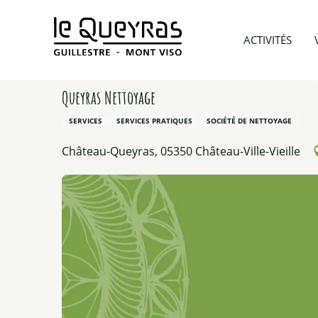
Aller
au
Accueil
Préparer mon voyage
Prestataires d’acti
ACTIVITÉS
contenu
principal
Queyras Nettoyage
SERVICES
SERVICES PRATIQUES
SOCIÉTÉ DE NETTOYAGE
Château-Queyras, 05350 Château-Ville-Vieille