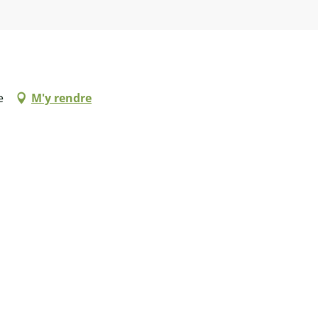
e
M'y rendre