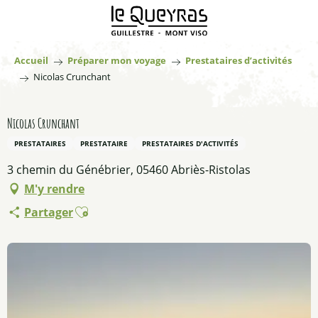
Aller
au
contenu
principal
Accueil
Préparer mon voyage
Prestataires d’activités
Nicolas Crunchant
Nicolas Crunchant
PRESTATAIRES
PRESTATAIRE
PRESTATAIRES D'ACTIVITÉS
3 chemin du Génébrier, 05460 Abriès-Ristolas
M'y rendre
Ajouter aux favoris
Partager