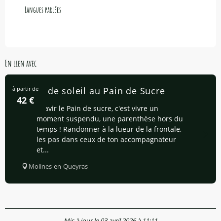
Langues parlées
Langues parlées
En lien avec
à partir de
Lever de soleil au Pain de Sucre
42
€
Gravir le Pain de sucre, c'est vivre un
moment suspendu, une parenthèse hors du
temps ! Randonner à la lueur de la frontale,
les pas dans ceux de ton accompagnateur
et...
Molines-en-Queyras
Mis à jour le 03 avril 2026 à 11:11