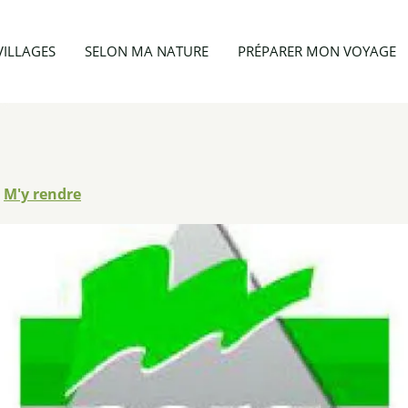
vités
Néra Propreté
VILLAGES
SELON MA NATURE
PRÉPARER MON VOYAGE
M'y rendre