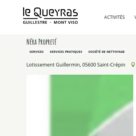
Aller
au
Accueil
Préparer mon voyage
Prestataires d’acti
ACTIVITÉS
contenu
principal
Néra Propreté
SERVICES
SERVICES PRATIQUES
SOCIÉTÉ DE NETTOYAGE
Lotissement Guillermin, 05600 Saint-Crépin