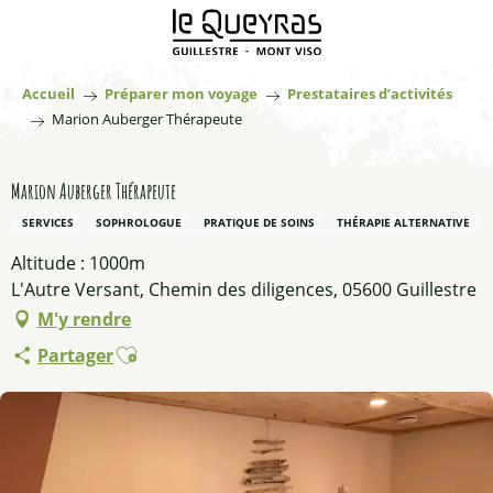
Aller
au
contenu
principal
Accueil
Préparer mon voyage
Prestataires d’activités
Marion Auberger Thérapeute
Marion Auberger Thérapeute
SERVICES
SOPHROLOGUE
PRATIQUE DE SOINS
THÉRAPIE ALTERNATIVE
Altitude : 1000m
L'Autre Versant, Chemin des diligences, 05600 Guillestre
M'y rendre
Ajouter aux favoris
Partager