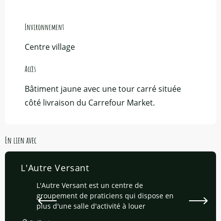
Environnement
Environnement
Centre village
Accès
Accès
Bâtiment jaune avec une tour carré située
côté livraison du Carrefour Market.
En lien avec
L'Autre Versant
L'Autre Versant est un centre de
groupement de praticiens qui dispose en
plus d'une salle d'activité à louer