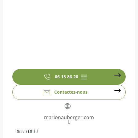
06 15 86 20
▒▒
Contactez-nous
marionauberger.com
Langues parlées
Langues parlées