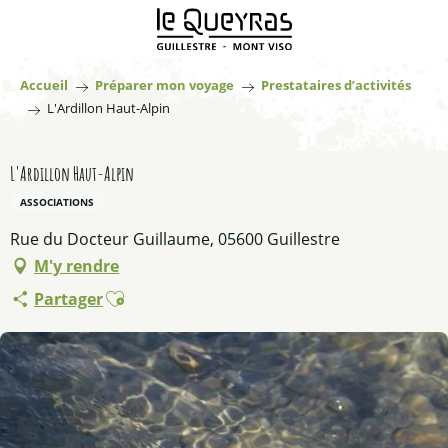
Aller
au
contenu
principal
Accueil
Préparer mon voyage
Prestataires d’activités
L'Ardillon Haut-Alpin
L'Ardillon Haut-Alpin
ASSOCIATIONS
Rue du Docteur Guillaume, 05600 Guillestre
M'y rendre
Ajouter aux favoris
Partager