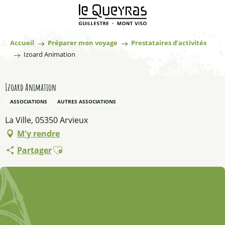
Aller
au
contenu
principal
Accueil
Préparer mon voyage
Prestataires d’activités
Izoard Animation
Izoard Animation
ASSOCIATIONS
AUTRES ASSOCIATIONS
La Ville, 05350 Arvieux
M'y rendre
Ajouter aux favoris
Partager