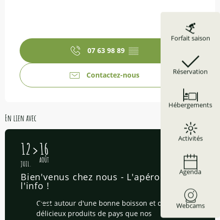
Forfait saison
07 63 98 89
▒▒
Réservation
Contactez-nous
Hébergements
En lien avec
Activités
12
16
AOÛT
JUIL.
Agenda
Bien'venus chez nous - L'apéro de
l'info !
C'est autour d'une bonne boisson et de
Webcams
délicieux produits de pays que nos