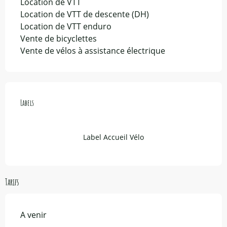
Location de VTT
Location de VTT de descente (DH)
Location de VTT enduro
Vente de bicyclettes
Vente de vélos à assistance électrique
Offres de prestations
Labels
Labels
Label Accueil Vélo
Tarifs
A venir