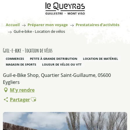
Aller
au
contenu
principal
Accueil
Préparer mon voyage
Prestataires d’activités
Guil-e-bike - Location de vélos
Guil-e-bike - Location de vélos
COMMERCES
PETITE À GRANDE DISTRIBUTION
LOCATION DE MATÉRIEL
MAGASIN DE SPORTS
LOUEUR DE VÉLOS OU VTT
Guil-e-Bike Shop, Quartier Saint-Guillaume, 05600
Eygliers
M'y rendre
Ajouter aux favoris
Partager