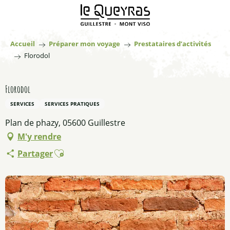
Aller
au
contenu
principal
Accueil
Préparer mon voyage
Prestataires d’activités
Florodol
Florodol
SERVICES
SERVICES PRATIQUES
Plan de phazy, 05600 Guillestre
M'y rendre
Ajouter aux favoris
Partager