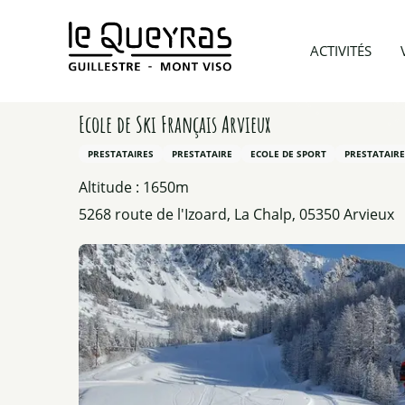
Aller
au
Accueil
Préparer mon voyage
Prestataires d’acti
ACTIVITÉS
contenu
principal
Ecole de Ski Français Arvieux
PRESTATAIRES
PRESTATAIRE
ECOLE DE SPORT
PRESTATAIRE
Altitude : 1650m
5268 route de l'Izoard, La Chalp, 05350 Arvieux