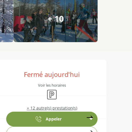
+ 10
Ouverture et coordonnées
Fermé aujourd'hui
Voir les horaires
Parking
+ 12 autre(s) prestation(s)
Appeler