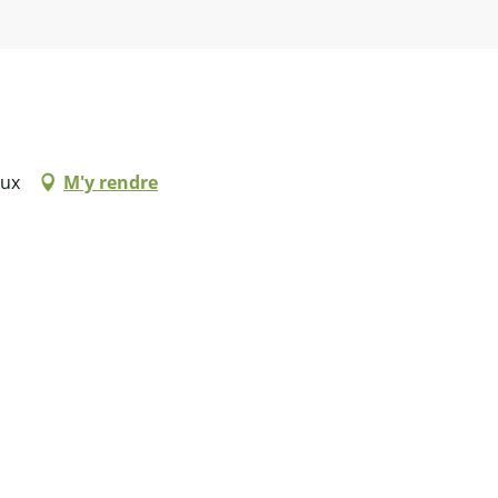
eux
M'y rendre