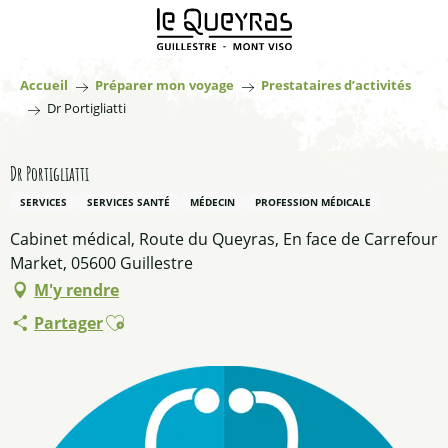
Aller
au
contenu
principal
Accueil
Préparer mon voyage
Prestataires d’activités
Dr Portigliatti
Dr Portigliatti
SERVICES
SERVICES SANTÉ
MÉDECIN
PROFESSION MÉDICALE
Cabinet médical, Route du Queyras, En face de Carrefour
Market, 05600 Guillestre
M'y rendre
Ajouter aux favoris
Partager