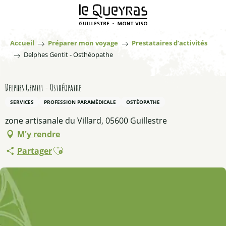
Aller
au
contenu
principal
Accueil
Préparer mon voyage
Prestataires d’activités
Delphes Gentit - Osthéopathe
Delphes Gentit - Osthéopathe
SERVICES
PROFESSION PARAMÉDICALE
OSTÉOPATHE
zone artisanale du Villard, 05600 Guillestre
M'y rendre
Ajouter aux favoris
Partager