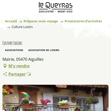
Aller
au
contenu
principal
Accueil
Préparer mon voyage
Prestataires d’activités
Culture Loisirs
Culture Loisirs
ASSOCIATIONS
ASSOCIATION DE LOISIRS
Mairie, 05470 Aiguilles
M'y rendre
Ajouter aux favoris
Partager