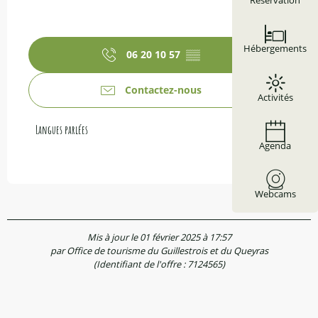
Réservation
Hébergements
06 20 10 57
▒▒
Contactez-nous
Activités
Langues parlées
Langues parlées
Agenda
Webcams
Mis à jour le 01 février 2025 à 17:57
par Office de tourisme du Guillestrois et du Queyras
(Identifiant de l'offre :
7124565
)