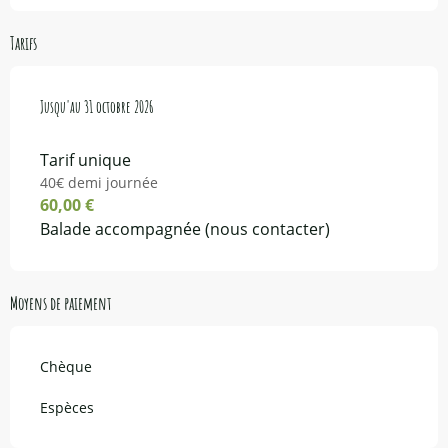
Tarifs
Du
Jusqu'au
1 avril 2026
31 octobre 2026
au
31 octobre 2026
Tarif unique
40€ demi journée
60,00 €
Balade accompagnée (nous contacter)
Moyens de paiement
Chèque
Espèces