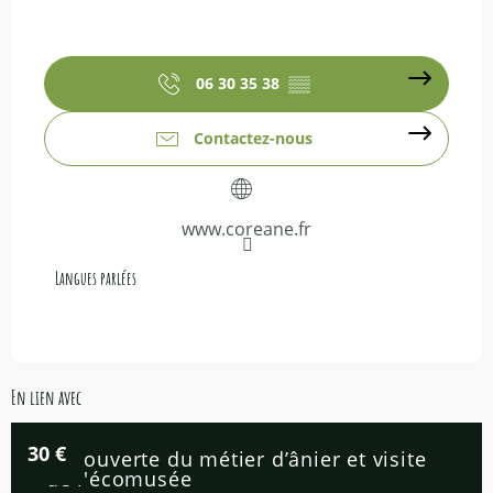
06 30 35 38
▒▒
Contactez-nous
www.coreane.fr
Langues parlées
Langues parlées
En lien avec
30
€
Découverte du métier d’ânier et visite
de l'écomusée