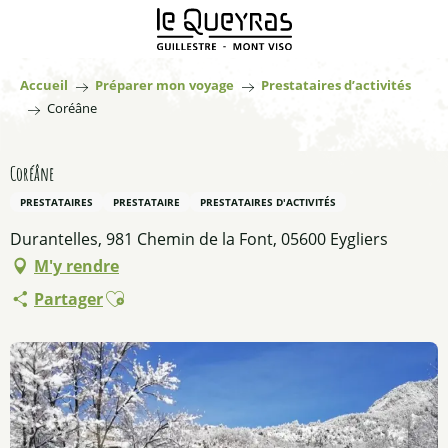
Aller
au
contenu
principal
Accueil
Préparer mon voyage
Prestataires d’activités
Coréâne
Coréâne
PRESTATAIRES
PRESTATAIRE
PRESTATAIRES D'ACTIVITÉS
Durantelles, 981 Chemin de la Font, 05600 Eygliers
M'y rendre
Ajouter aux favoris
Partager