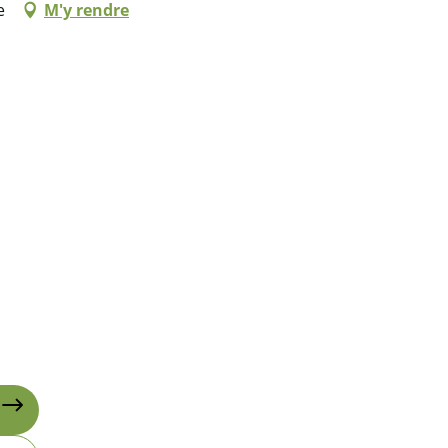
e
M'y rendre