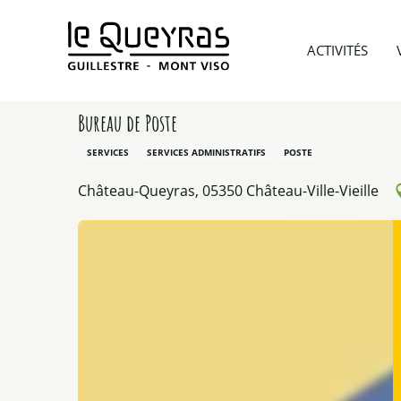
Aller
au
Accueil
Préparer mon voyage
Prestataires d’acti
ACTIVITÉS
contenu
principal
Bureau de Poste
SERVICES
SERVICES ADMINISTRATIFS
POSTE
Château-Queyras, 05350 Château-Ville-Vieille