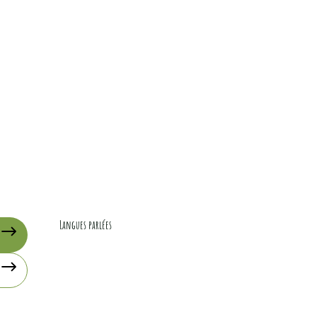
Langues parlées
Langues parlées