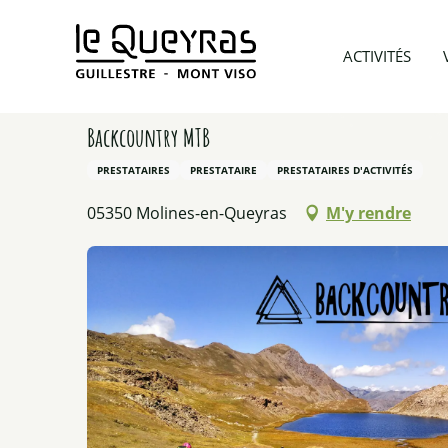
Aller
au
Accueil
Préparer mon voyage
Prestataires d’acti
ACTIVITÉS
contenu
principal
Backcountry MTB
PRESTATAIRES
PRESTATAIRE
PRESTATAIRES D'ACTIVITÉS
05350 Molines-en-Queyras
M'y rendre